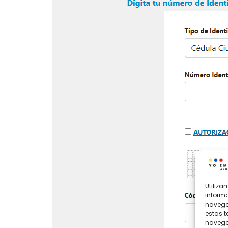
Utiliz
informa
navegac
estas 
navegac