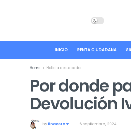
INICIO
RENTA CIUDADANA
SI
Home
Noticia destacada
Por donde p
Devolución I
by
linacoram
6 septiembre, 2024