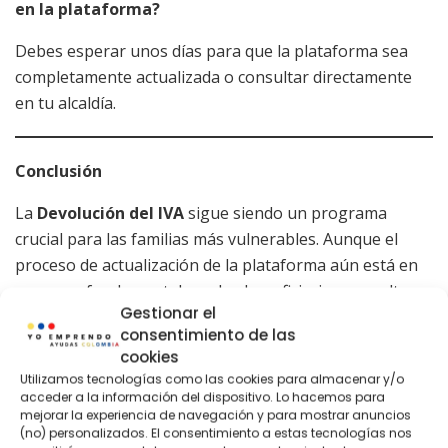
en la plataforma?
Debes esperar unos días para que la plataforma sea
completamente actualizada o consultar directamente
en tu alcaldía.
Conclusión
La
Devolución del IVA
sigue siendo un programa
crucial para las familias más vulnerables. Aunque el
proceso de actualización de la plataforma aún está en
curso, es fundamental que los beneficiarios consulten
Gestionar el
su estado y se mantengan atentos a las fechas oficiales
consentimiento de las
de pago.
cookies
Utilizamos tecnologías como las cookies para almacenar y/o
Mantente informado a través de los canales oficiales y
acceder a la información del dispositivo. Lo hacemos para
no dudes en acudir a los gestores locales si tienes
mejorar la experiencia de navegación y para mostrar anuncios
(no) personalizados. El consentimiento a estas tecnologías nos
dudas. ¡Comparte esta información con quienes la