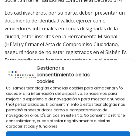
Social, sin tener sanciones conforme al Decreto 014.
Los cachivacheros, por su parte, deben presentar un
documento de identidad válido, ejercer como
vendedores informales en zonas designadas de la
ciudad, estar inscritos en la Herramienta Misional
(HEMI) y firmar el Acta de Compromiso Ciudadano,
asegurándose de no estar registrados en el Sisbén IV.
Estas condiciones buscan garantizar que el apoyo
Gestionar el
llegue a quienes realmente lo necesitan y cumplan con
consentimiento de las
los compromisos establecidos por el programa.
cookies
sígueme aquí en el canal de whatsapp
Utilizamos tecnologías como las cookies para almacenar y/o
acceder a la información del dispositivo. Lo hacemos para
síguenos en google noticias
mejorar la experiencia de navegación y para mostrar anuncios
(no) personalizados. El consentimiento a estas tecnologías nos
También te puede interesar
Sisbén 4 Como solicitarlo
permitirá procesar datos como el comportamiento de
en La ciudad de Bogotá 2024
navegación o los ID's únicos en este sitio. No consentir o retirar el
consentimiento, puede afectar negativamente a ciertas
Cómo Reducir Los intereses y Pagar en menos
características y funciones.
tiempo Crédito Hipotecario Y Leasing