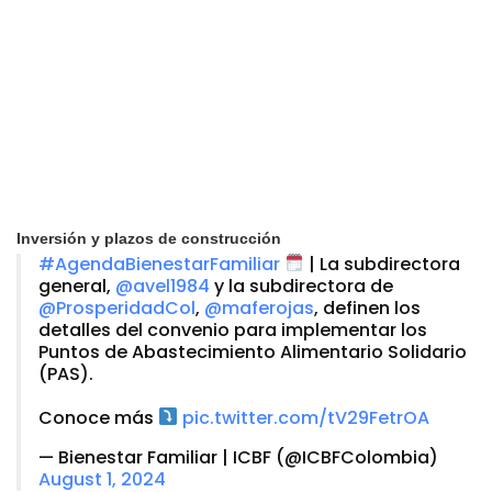
Inversión y plazos de construcción
#AgendaBienestarFamiliar
| La subdirectora
general,
@avel1984
y la subdirectora de
@ProsperidadCol
,
@maferojas
, definen los
detalles del convenio para implementar los
Puntos de Abastecimiento Alimentario Solidario
(PAS).
Conoce más
pic.twitter.com/tV29FetrOA
— Bienestar Familiar | ICBF (@ICBFColombia)
August 1, 2024