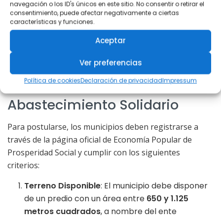
convocatoria de Prosperidad Social para la construcción
navegación o los ID's únicos en este sitio. No consentir o retirar el
consentimiento, puede afectar negativamente a ciertas
de
Puntos de Abastecimiento Solidario (PAS)
deben
características y funciones.
cumplir con una serie de requisitos y presentar
Aceptar
diversos documentos.
Ver preferencias
Requisitos para la
Política de cookies
Declaración de privacidad
Impressum
Postulación
de los Puntos de
Abastecimiento Solidario
Para postularse, los municipios deben registrarse a
través de la página oficial de Economía Popular de
Prosperidad Social y cumplir con los siguientes
criterios:
Terreno Disponible
: El municipio debe disponer
de un predio con un área entre
650 y 1.125
metros cuadrados
, a nombre del ente