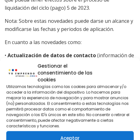
liquidación del ciclo (pago) 5 de 2023.
Nota: Sobre estas novedades puede darse un alcance y
modificarse las fechas y periodos de aplicación.
En cuanto a las novedades como:
•
Actualización de datos de contacto
(información de
datos generales). Estas se crearán y se aplicarán en el
Gestionar el
sistema de manera permanente. Es decir que se aplican
consentimiento de las
al instante.
cookies
Utilizamos tecnologías como las cookies para almacenar y/o
sígueme aquí en el canal de whatsapp
acceder a la información del dispositivo. Lo hacemos para
mejorar la experiencia de navegación y para mostrar anuncios
síguenos en google noticias
(no) personalizados. El consentimiento a estas tecnologías nos
permitirá procesar datos como el comportamiento de
Cómo Reducir Los intereses y Pagar en menos
navegación o los ID's únicos en este sitio. No consentir o retirar el
consentimiento, puede afectar negativamente a ciertas
tiempo Crédito Hipotecario Y Leasing
características y funciones.
Habitacional
Aceptar