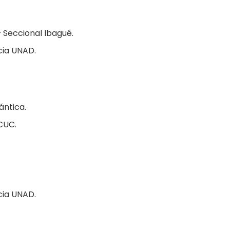
 Seccional Ibagué.
cia UNAD.
ántica.
CUC.
cia UNAD.