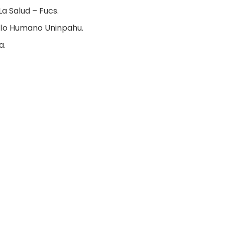
La Salud – Fucs.
ollo Humano Uninpahu.
a.