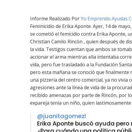
Informe Realizado Por
Yo Emprendo Ayudas C
Feminicidio de Erika Aponte. Ayer, 14 de mayo,
se cometió el femicidio contra Erika Aponte, 
Christian Camilo Rincòn , quien después de dis
la vida. Testigos cuentan que ambos se tomab
accionar el arma mientras ella intentaba corr
vida, pero fue trasladado a la Fundación Santa
pero esta mañana se conoció que finalmente m
una pizzería del centro comercial, ya no vivía
agresiones ante la línea de vida de la procura
recibido amenazas por parte de Rincón, por l
expareja tenía un niño, quien lastimosamente
@juanitagomezl
Erika Aponte buscó ayuda pero n
¿Para cuándo una política públ