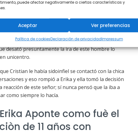
imiento, puede afectar negativamente a ciertas características y
es.
an tenido inconvenientes dificultades ella llevaba 10
ka queda embarazada es cuando empiezan las
Aceptar
Ver preferencias
stación y ya luego que tuve el niño la excusa era como
Política de cookies
Declaración de privacidad
Impressum
ba con el niño y ya pues finalmente ocurrió lo que pasó
ue desató presuntamente la ira de este hombre lo
en unicentro.
ue Cristian le había sidoinfiel se contactó con la chica
versaciones y eso rompió a Erika y ella tomó la decisión
la reacción de este señor; sí nunca pensó que la iba a
ar como siempre lo hacía.
Erika Aponte como fuè el
ciòn de 11 años con