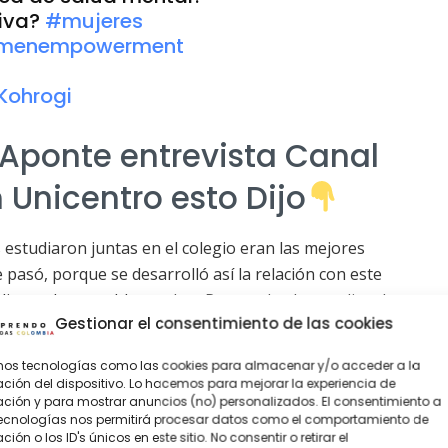
tiva?
#mujeres
menempowerment
Kohrogi
 Aponte entrevista Canal
 Unicentro esto Dijo
estudiaron juntas en el colegio eran las mejores
pasó, porque se desarrolló así la relación con este
sodio tan lamentable que hoy Pues todos los medios de
Gestionar el consentimiento de las cookies
mentable feminicidio ocurrido en el norte de la capital
amos tecnologías como las cookies para almacenar y/o acceder a la
ción del dispositivo. Lo hacemos para mejorar la experiencia de
n De Erika Aponte y
ión y para mostrar anuncios (no) personalizados. El consentimiento a
tecnologías nos permitirá procesar datos como el comportamiento de
ión o los ID's únicos en este sitio. No consentir o retirar el