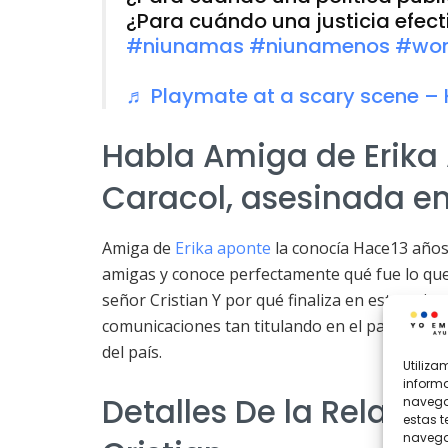
¿Para cuándo una justicia efec
#niunamas
#niunamenos
#wo
♬ Playmate at a scary scene – 
Habla Amiga de Erika
Caracol, asesinada en
Amiga de
Erika aponte
la conocía Hace13 años 
amigas y conoce perfectamente qué fue lo que 
señor Cristian Y por qué finaliza en este epi
comunicaciones tan titulando en el país este la
del país.
Utiliz
informa
Detalles De la Relaciò
navegac
estas 
navegac