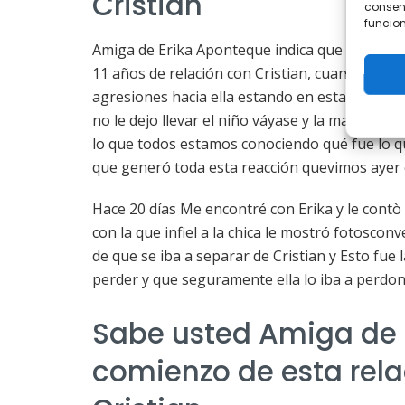
Cristian
consent
funcion
Amiga de Erika Aponteque indica que ellos habì
11 años de relación con Cristian, cuando Eri
agresiones hacia ella estando en estado de ge
no le dejo llevar el niño váyase y la manipula
lo que todos estamos conociendo qué fue lo q
que generó toda esta reacción quevimos ayer 
Hace 20 días Me encontré con Erika y le contò q
con la que infiel a la chica le mostró fotoscon
de que se iba a separar de Cristian y Esto fue 
perder y que seguramente ella lo iba a perdon
Sabe usted Amiga de 
comienzo de esta rela