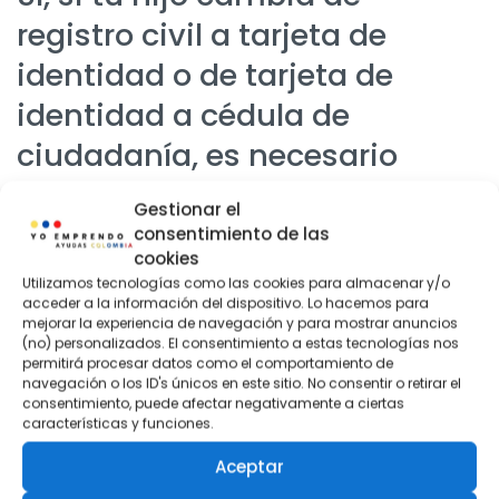
registro civil a tarjeta de
identidad o de tarjeta de
identidad a cédula de
ciudadanía, es necesario
actualizar esta información
Gestionar el
en el Sisbén.
consentimiento de las
cookies
La actualización de documentos de identidad es
Utilizamos tecnologías como las cookies para almacenar y/o
acceder a la información del dispositivo. Lo hacemos para
importante porque cada etapa de la vida (infancia,
mejorar la experiencia de navegación y para mostrar anuncios
adolescencia, adultez) implica diferentes necesidades y
(no) personalizados. El consentimiento a estas tecnologías nos
permitirá procesar datos como el comportamiento de
derechos que son considerados por los programas
navegación o los ID's únicos en este sitio. No consentir o retirar el
sociales del Estado. Además, los documentos de
consentimiento, puede afectar negativamente a ciertas
características y funciones.
identidad son clave para la identificación única de las
personas dentro del sistema y para garantizar la
Aceptar
correcta asignación de los beneficios sociales.