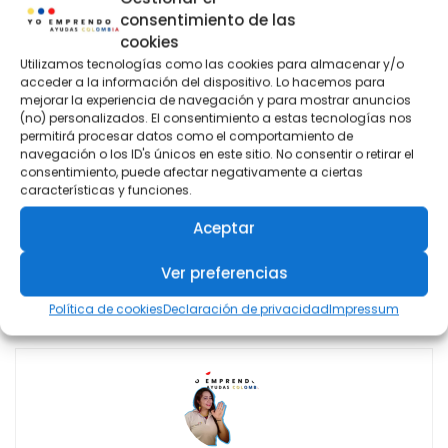
consentimiento de las
las inscripciones para la séptima convocatoria de la
cookies
Alianza Económica para el Empleo de Mujeres y
Utilizamos tecnologías como las cookies para almacenar y/o
Jóvenes. Tenga en cuenta que se lanzarán nuevos
acceder a la información del dispositivo. Lo hacemos para
programas educativos durante la llamada. ¡Te
mejorar la experiencia de navegación y para mostrar anuncios
(no) personalizados. El consentimiento a estas tecnologías nos
aconsejamos que tengas mucho cuidado!
permitirá procesar datos como el comportamiento de
navegación o los ID's únicos en este sitio. No consentir o retirar el
Si tienes alguna duda o inquietud envíala al correo:
consentimiento, puede afectar negativamente a ciertas
características y funciones.
alianzaempresarial@comfama.com.co o escríbenos vía
WhatsApp al 3103016666 Opción: 1 – 4 – 4.
Aceptar
#comfama #becaseducativas #formacionlaboral #sena
Ver preferencias
#inscripciones
Política de cookies
Declaración de privacidad
Impressum