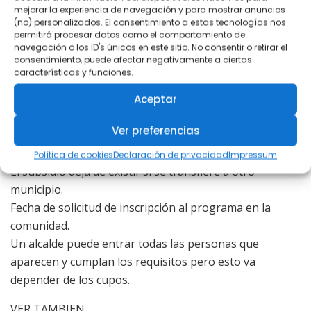
Ser una persona mayor que vive sola y no depende
mejorar la experiencia de navegación y para mostrar anuncios
(no) personalizados. El consentimiento a estas tecnologías nos
económicamente de nadie
permitirá procesar datos como el comportamiento de
Perdió el subsidio de cotización a la seguridad social
navegación o los ID's únicos en este sitio. No consentir o retirar el
consentimiento, puede afectar negativamente a ciertas
por cumplir 65 años y no puede permitirse seguir
características y funciones.
cotizando a este régimen. En este caso, el beneficiario
Aceptar
deberá declarar que realizará el aporte a la seguridad
social con este subsidio para cumplir con los requisitos.
Ver preferencias
Este criterio se utiliza cuando el beneficiario requiere
un máximo de 100 semanas de aportes.
Política de cookies
Declaración de privacidad
Impressum
El subsidio deja de existir si se transfiere a otro
municipio.
Fecha de solicitud de inscripción al programa en la
comunidad.
Un alcalde puede entrar todas las personas que
aparecen y cumplan los requisitos pero esto va
depender de los cupos.
VER TAMBIEN