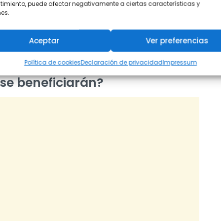
por autoridad competente, quienes hayan
imiento, puede afectar negativamente a ciertas características y
es.
ación en cursos relacionados con su proyecto.
Aceptar
Ver preferencias
en postular al subsidio para emprendedores de hasta
Política de cookies
Declaración de privacidad
Impressum
se beneficiarán?