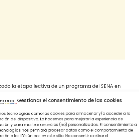
izado la etapa lectiva de un programa del SENA en
Gestionar el consentimiento de las cookies
entren en los dos últimos semestres o que hayan
démicos de su pregrado.
amos tecnologías como las cookies para almacenar y/o acceder a la
ción del dispositivo. Lo hacemos para mejorar la experiencia de
de instituciones nacionales o extranjeras que
ión y para mostrar anuncios (no) personalizados. El consentimiento a
tecnologías nos permitirá procesar datos como el comportamiento de
timos dos años.
ión o los ID's únicos en este sitio. No consentir o retirar el