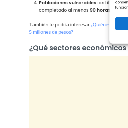
Poblaciones vulnerables
certificadas 
consent
funcion
completado al menos
90 horas
de form
También te podría interesar
¿Quiénes se pued
5 millones de pesos?
¿Qué sectores económicos 