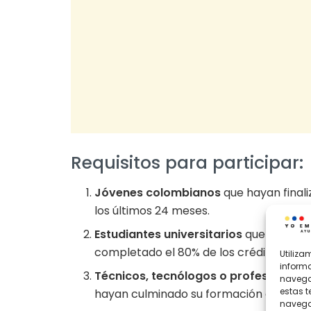
Requisitos para participar:
Jóvenes colombianos
que hayan final
los últimos 24 meses.
Estudiantes universitarios
que se encu
completado el 80% de los créditos aca
Utiliz
informa
Técnicos, tecnólogos o profesionales
navegac
estas 
hayan culminado su formación en los úl
navegac