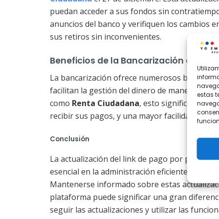
puedan acceder a sus fondos sin contratiempos.
anuncios del banco y verifiquen los cambios e
sus retiros sin inconvenientes.
Beneficios de la Bancarización en el 
Utiliz
La bancarización ofrece numerosos beneficios,
informa
navegac
facilitan la gestión del dinero de manera segur
estas 
como
Renta Ciudadana
, esto significa una r
navegac
consent
recibir sus pagos, y una mayor facilidad en la 
funcion
Conclusión
La actualización del link de pago por parte 
esencial en la administración eficiente de pr
Mantenerse informado sobre estas actualizac
plataforma puede significar una gran diferenci
seguir las actualizaciones y utilizar las funci