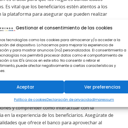
 Es vital que los beneficiarios estén atentos a los
n la plataforma para asegurar que pueden realizar
Gestionar el consentimiento de las cookies
Proceso de Pagos
amos tecnologías como las cookies para almacenar y/o acceder a la
 incluyendo el acceso a servicios financieros que
ción del dispositivo. Lo hacemos para mejorar la experiencia de
ión y para mostrar anuncios (no) personalizados. El consentimiento a
a y eficiente. Para los beneficiarios de programas
tecnologías nos permitirá procesar datos como el comportamiento de
educción significativa en los tiempos de espera para
ión o los ID's únicos en este sitio. No consentir o retirar el
imiento, puede afectar negativamente a ciertas características y
gestión de sus recursos financieros.
es.
Aceptar
Ver preferencias
del Banco Agrario de Colombia es un componente
ogramas de asistencia financiera como Renta Ciudadana.
Política de cookies
Declaración de privacidad
Impressum
iones y comprender cómo interactuar con la
a en la experiencia de los beneficiarios. Asegúrate de
onalidades que ofrece el banco para aprovechar al