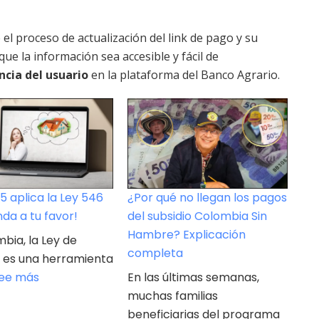
 el proceso de actualización del link de pago y su
ue la información sea accesible y fácil de
ncia del usuario
en la plataforma del Banco Agrario.
5 aplica la Ley 546
¿Por qué no llegan los pagos
nda a tu favor!
del subsidio Colombia Sin
Hambre? Explicación
bia, la Ley de
completa
a es una herramienta
:
ee más
En las últimas semanas,
Este
muchas familias
2025
beneficiarias del programa