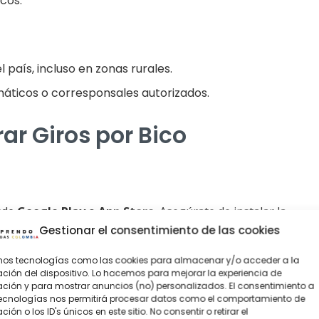
icos.
 país, incluso en zonas rurales.
máticos o corresponsales autorizados.
ar Giros por Bico
esde
Google Play
o
App Store
. Asegúrate de instalar la
Gestionar el consentimiento de las cookies
amos tecnologías como las cookies para almacenar y/o acceder a la
ción del dispositivo. Lo hacemos para mejorar la experiencia de
ión y para mostrar anuncios (no) personalizados. El consentimiento a
 número de cédula y fecha de nacimiento.
tecnologías nos permitirá procesar datos como el comportamiento de
ión o los ID's únicos en este sitio. No consentir o retirar el