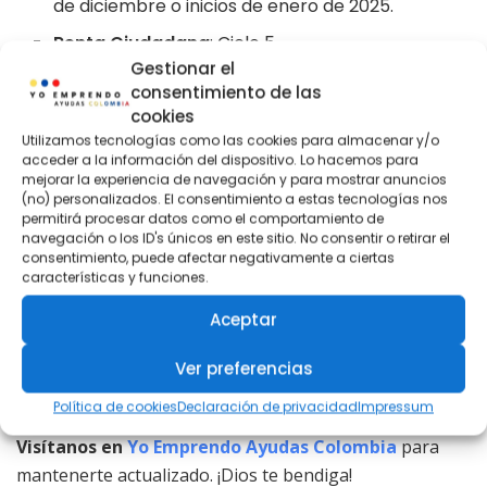
de diciembre o inicios de enero de 2025.
Renta Ciudadana
: Ciclo 5.
Gestionar el
Devolución del IVA
: Ciclo 4.
consentimiento de las
Colombia Sin Hambre
: Ciclo 3.
cookies
Utilizamos tecnologías como las cookies para almacenar y/o
acceder a la información del dispositivo. Lo hacemos para
Conclusión
mejorar la experiencia de navegación y para mostrar anuncios
(no) personalizados. El consentimiento a estas tecnologías nos
La
Renta Ciudadana
y la
Devolución del IVA
son
permitirá procesar datos como el comportamiento de
navegación o los ID's únicos en este sitio. No consentir o retirar el
pilares fundamentales para ayudar a las familias más
consentimiento, puede afectar negativamente a ciertas
vulnerables en Colombia. Asegúrate de estar
características y funciones.
informado, usar los canales oficiales y gestionar tus
Aceptar
recursos de manera responsable.
Ver preferencias
No olvides compartir esta información para que más
personas puedan acceder a sus beneficios.
Política de cookies
Declaración de privacidad
Impressum
Visítanos en
Yo Emprendo Ayudas Colombia
para
mantenerte actualizado. ¡Dios te bendiga!