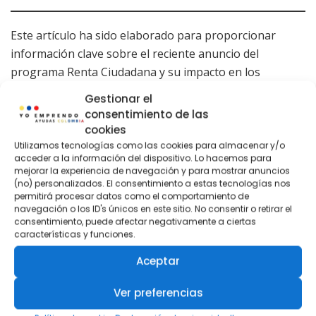
Este artículo ha sido elaborado para proporcionar
información clave sobre el reciente anuncio del
programa Renta Ciudadana y su impacto en los
beneficiarios. Manténgase informado visitando
Gestionar el
regularmente las páginas oficiales de Prosperidad
consentimiento de las
Social para recibir actualizaciones y apoyo adicional.
cookies
Utilizamos tecnologías como las cookies para almacenar y/o
Cómo Reducir Los intereses y Pagar en menos
acceder a la información del dispositivo. Lo hacemos para
mejorar la experiencia de navegación y para mostrar anuncios
tiempo Crédito Hipotecario Y Leasing
(no) personalizados. El consentimiento a estas tecnologías nos
Habitacional
permitirá procesar datos como el comportamiento de
navegación o los ID's únicos en este sitio. No consentir o retirar el
Este 2025 aplica la Ley 546 de Vivienda a tu
consentimiento, puede afectar negativamente a ciertas
favor!
características y funciones.
¿Por qué no llegan los pagos del subsidio
Aceptar
Colombia Sin Hambre? Explicación completa
Ver preferencias
Subsidio que Aumentará 150.000 Pesos en 2025: