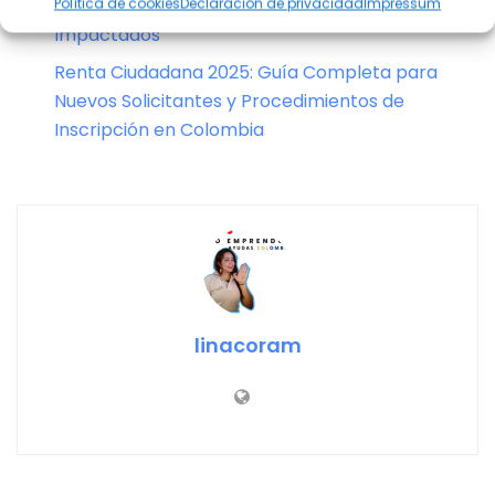
Más de un Millón de Beneficiarios se Verán
Política de cookies
Declaración de privacidad
Impressum
Impactados
Renta Ciudadana 2025: Guía Completa para
Nuevos Solicitantes y Procedimientos de
Inscripción en Colombia
linacoram