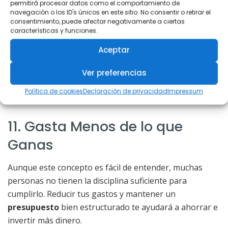
permitirá procesar datos como el comportamiento de
10. Invierte Bien tu Tiempo
navegación o los ID's únicos en este sitio. No consentir o retirar el
consentimiento, puede afectar negativamente a ciertas
características y funciones.
La
pobreza
es la acumulación de horas mal invertidas.
Aprovecha tu
tiempo
para
educarte
Aceptar
financieramente
, capacitarte sobre
inversiones
y
buscar nuevas fuentes de ingresos. El
tiempo
es un
Ver preferencias
recurso valioso que, bien gestionado, puede hacer
Política de cookies
Declaración de privacidad
Impressum
crecer tu riqueza.
11. Gasta Menos de lo que
Ganas
Aunque este concepto es fácil de entender, muchas
personas no tienen la disciplina suficiente para
cumplirlo. Reducir tus gastos y mantener un
presupuesto
bien estructurado te ayudará a ahorrar e
invertir más dinero.