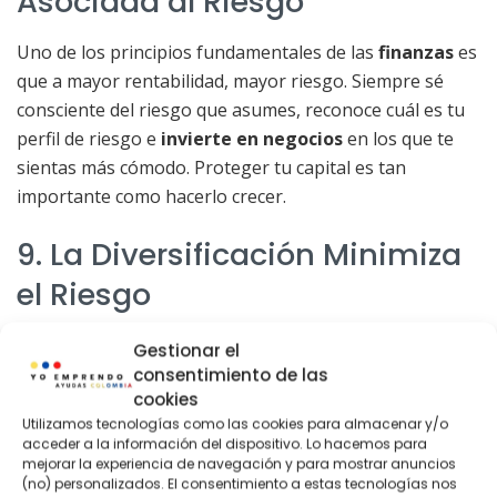
Asociada al Riesgo
Uno de los principios fundamentales de las
finanzas
es
que a mayor rentabilidad, mayor riesgo. Siempre sé
consciente del riesgo que asumes, reconoce cuál es tu
perfil de riesgo e
invierte en negocios
en los que te
sientas más cómodo. Proteger tu capital es tan
importante como hacerlo crecer.
9. La Diversificación Minimiza
el Riesgo
Diversificar
tus inversiones puede ayudarte a reducir
Gestionar el
el riesgo, pero concentrarse en pocas inversiones de
consentimiento de las
cookies
alta rentabilidad puede acelerar el crecimiento de tu
Utilizamos tecnologías como las cookies para almacenar y/o
patrimonio. Conocer cuándo diversificar y cuándo
acceder a la información del dispositivo. Lo hacemos para
enfocarse es esencial.
mejorar la experiencia de navegación y para mostrar anuncios
(no) personalizados. El consentimiento a estas tecnologías nos