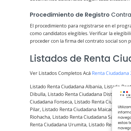
Procedimiento de Registro
Contra
El procedimiento para registrarse en el progra
como candidatos elegibles. Verificar la elegibilid
proceder con la firma del contrato social son p
Listados de Renta Ciu
Ver Listados Completos Acá
Renta Ciudadana 2
Listado Renta Ciudadana Albania, Listado Ren
Dibulla, Listado Renta Ciudadana Distracción,
Ciudadana Fonseca, Listado Renta Ciudadana 
Utiliz
Pilar, Listado Renta Ciudadana Maicao, Lista
informa
Riohacha, Listado Renta Ciudadana San Juan de
navegac
estas 
Renta Ciudadana Urumita, Listado Renta Ciuda
navegac