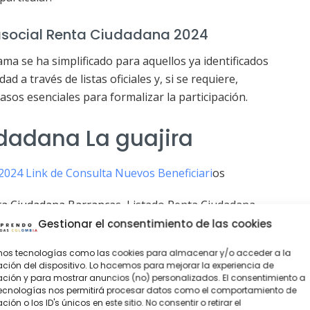
social Renta Ciudadana 2024
ma se ha simplificado para aquellos ya identificados
ad a través de listas oficiales y, si se requiere,
asos esenciales para formalizar la participación.
dadana La guajira
024 Link de Consulta Nuevos Beneficiari
os
ta Ciudadana Barrancas, Listado Renta Ciudadana
 Listado Renta Ciudadana El Molino, Listado Renta
Gestionar el consentimiento de las cookies
Hatonuevo, Listado Renta Ciudadana La Jagua del
amos tecnologías como las cookies para almacenar y/o acceder a la
do Renta Ciudadana Manaure, Listado Renta Ciudadana
ción del dispositivo. Lo hacemos para mejorar la experiencia de
l Cesar, Listado Renta Ciudadana Uribia, Listado
ión y para mostrar anuncios (no) personalizados. El consentimiento a
tecnologías nos permitirá procesar datos como el comportamiento de
dana Villanueva.
ión o los ID's únicos en este sitio. No consentir o retirar el