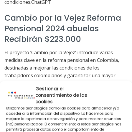
condiciones.ChatGPT
Cambio por la Vejez Reforma
Pensional 2024 abuelos
Recibirán $223.000
El proyecto ‘Cambio por la Vejez’ introduce varias
medidas clave en la reforma pensional en Colombia,
destinadas a mejorar las condiciones de los
trabajadores colombianos y garantizar una mayor
equidad en el sistema pensional. Los pilares
Gestionar el
fundamentales de este proyecto incluyen:
consentimiento de las
cookies
Cierre de brechas de género
: El proyecto
Utilizamos tecnologías como las cookies para almacenar y/o
busca ser pionero en la reducción de
acceder a la información del dispositivo. Lo hacemos para
desigualdades de género en el sistema
mejorar la experiencia de navegación y para mostrar anuncios
(no) personalizados. El consentimiento a estas tecnologías nos
pensional. Propone una reducción de casi un año
permitirá procesar datos como el comportamiento de