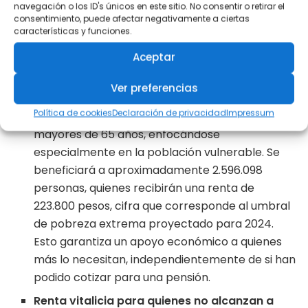
por cada hijo para las mujeres trabajadoras, con
navegación o los ID's únicos en este sitio. No consentir o retirar el
consentimiento, puede afectar negativamente a ciertas
un límite de 150 semanas, con el objetivo de
características y funciones.
compensar el trabajo de cuidado no
remunerado y asegurar que las mujeres puedan
Aceptar
jubilarse con una pensión justa.
Ver preferencias
Pilar solidario para mayores de 65 años
: Este
Política de cookies
Declaración de privacidad
Impressum
pilar se extenderá a todos los ciudadanos
mayores de 65 años, enfocándose
especialmente en la población vulnerable. Se
beneficiará a aproximadamente 2.596.098
personas, quienes recibirán una renta de
223.800 pesos, cifra que corresponde al umbral
de pobreza extrema proyectado para 2024.
Esto garantiza un apoyo económico a quienes
más lo necesitan, independientemente de si han
podido cotizar para una pensión.
Renta vitalicia para quienes no alcanzan a