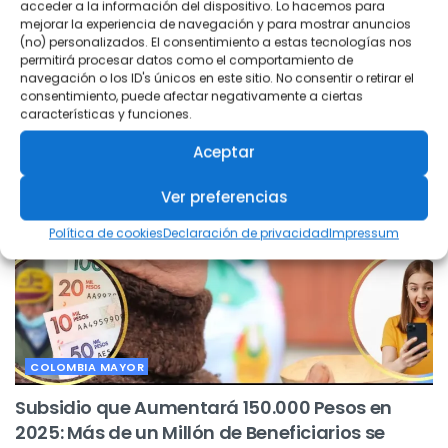
acceder a la información del dispositivo. Lo hacemos para
mejorar la experiencia de navegación y para mostrar anuncios
(no) personalizados. El consentimiento a estas tecnologías nos
Related
Posts
permitirá procesar datos como el comportamiento de
navegación o los ID's únicos en este sitio. No consentir o retirar el
consentimiento, puede afectar negativamente a ciertas
características y funciones.
Aceptar
Ver preferencias
Política de cookies
Declaración de privacidad
Impressum
COLOMBIA MAYOR
Subsidio que Aumentará 150.000 Pesos en
2025: Más de un Millón de Beneficiarios se