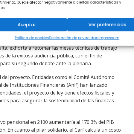
no tendrá cambios en la
imiento, puede afectar negativamente a ciertas características y
es.
Aceptar
Ver preferencias
e fondos privados durante la audiencia pública para
Política de cookies
Declaración de privacidad
Impressum
te en que no se realizarán ajustes en este sentido. La
ta, exhorta a retomar las mesas técnicas de trabajo
 de la exitosa audiencia pública, con el fin de
 para su segundo debate ante la plenaria.
cal del proyecto. Entidades como el Comité Autónomo
al de Instituciones Financieras (Anif) han lanzado
tidades, el proyecto de ley tiene efectos fiscales y
dos para asegurar la sostenibilidad de las finanzas
sivo pensional en 2100 aumentaría al 170,3% del PIB
n. En cuanto al pilar solidario, el Carf calcula un costo