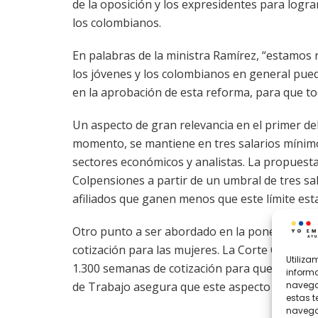
de la oposición y los expresidentes para logr
los colombianos.
En palabras de la ministra Ramírez, “estamos 
los jóvenes y los colombianos en general pue
en la aprobación de esta reforma, para que t
Un aspecto de gran relevancia en el primer deb
momento, se mantiene en tres salarios mínimos
sectores económicos y analistas. La propuest
Colpensiones a partir de un umbral de tres sa
afiliados que ganen menos que este límite esta
Otro punto a ser abordado en la ponencia par
cotización para las mujeres. La Corte Constitu
Utiliz
1.300 semanas de cotización para que las muje
informa
de Trabajo asegura que este aspecto será inc
navegac
estas 
navegac