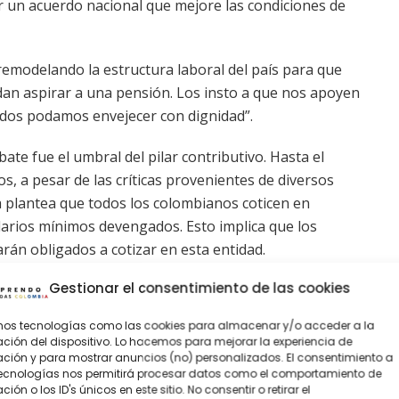
ar un acuerdo nacional que mejore las condiciones de
remodelando la estructura laboral del país para que
dan aspirar a una pensión. Los insto a que nos apoyen
odos podamos envejecer con dignidad”.
ate fue el umbral del pilar contributivo. Hasta el
, a pesar de las críticas provenientes de diversos
a plantea que todos los colombianos coticen en
larios mínimos devengados. Esto implica que los
rán obligados a cotizar en esta entidad.
Gestionar el consentimiento de las cookies
a el segundo debate concierne a las semanas de
cional ha declarado inconstitucional la exigencia de
amos tecnologías como las cookies para almacenar y/o acceder a la
res puedan acceder a la pensión de vejez. La ministra
ción del dispositivo. Lo hacemos para mejorar la experiencia de
orporado en la nueva versión de la reforma.
ión y para mostrar anuncios (no) personalizados. El consentimiento a
tecnologías nos permitirá procesar datos como el comportamiento de
ión o los ID's únicos en este sitio. No consentir o retirar el