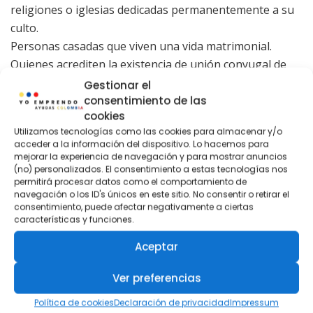
religiones o iglesias dedicadas permanentemente a su
culto.
Personas casadas que viven una vida matrimonial.
Quienes acrediten la existencia de unión conyugal de
hecho legalmente declarada.
Gestionar el
Personas con discapacidad física, psíquica o sensorial
consentimiento de las
cookies
permanente.
Utilizamos tecnologías como las cookies para almacenar y/o
Hombres colombianos que luego de su registro ya no
acceder a la información del dispositivo. Lo hacemos para
tengan el componente masculino en su estado civil.
mejorar la experiencia de navegación y para mostrar anuncios
(no) personalizados. El consentimiento a estas tecnologías nos
Ciudadanos involucrados en el Programa de Protección
permitirá procesar datos como el comportamiento de
a Víctimas y Testigos de la Fiscalía General.
navegación o los ID's únicos en este sitio. No consentir o retirar el
consentimiento, puede afectar negativamente a ciertas
Los ciudadanos objetores de conciencia al servicio
características y funciones.
militar son reconocidos previo tratamiento ante la
comisión interdisciplinaria a que se refieren los
Aceptar
artículos 77 a 80 de la ley 1861 de 2017.
Ver preferencias
el padre de la familia
Política de cookies
Declaración de privacidad
Impressum
Para más información, podrá acercarse a los 60