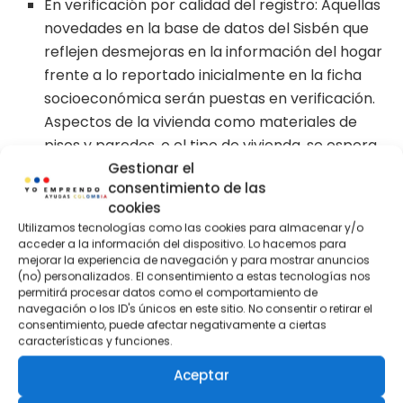
En verificación por calidad del registro: Aquellas
novedades en la base de datos del Sisbén que
reflejen desmejoras en la información del hogar
frente a lo reportado inicialmente en la ficha
socioeconómica serán puestas en verificación.
Aspectos de la vivienda como materiales de
pisos y paredes, o el tipo de vivienda, se espera
Gestionar el
que mejoren en el tiempo, no lo contrario. Una
consentimiento de las
vivienda reportada como casa y que en
cookies
registros administrativos más recientes
Utilizamos tecnologías como las cookies para almacenar y/o
aparezca como apartamento o cuarto será
acceder a la información del dispositivo. Lo hacemos para
mejorar la experiencia de navegación y para mostrar anuncios
sujeta de verificación.
(no) personalizados. El consentimiento a estas tecnologías nos
En verificación por inconsistencia de la
permitirá procesar datos como el comportamiento de
navegación o los ID's únicos en este sitio. No consentir o retirar el
información de acceso a servicios públicos: El
consentimiento, puede afectar negativamente a ciertas
Sisbén IV representa una oportunidad para
características y funciones.
hacer uso de herramientas de Big Data e
Aceptar
innovar en la generación de datos; en este