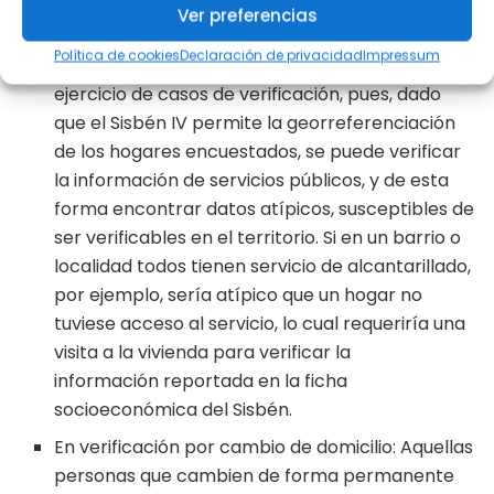
aspecto, se destaca el ejercicio de “Análisis de
Ver preferencias
vecinos cercanos”, una herramienta de
Política de cookies
Declaración de privacidad
Impressum
aprendizaje automático que puede ser útil en el
ejercicio de casos de verificación, pues, dado
que el Sisbén IV permite la georreferenciación
de los hogares encuestados, se puede verificar
la información de servicios públicos, y de esta
forma encontrar datos atípicos, susceptibles de
ser verificables en el territorio. Si en un barrio o
localidad todos tienen servicio de alcantarillado,
por ejemplo, sería atípico que un hogar no
tuviese acceso al servicio, lo cual requeriría una
visita a la vivienda para verificar la
información reportada en la ficha
socioeconómica del Sisbén.
En verificación por cambio de domicilio: Aquellas
personas que cambien de forma permanente