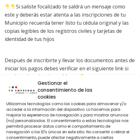
Si saliste focalizado te saldrá un mensaje como
este y deberás estar atenta a las inscripciones de tu
Municipio recuerda tener listo tu cédula original y las
copias legibles de los registros civiles y tarjetas de
identidad de tus hijos
Después de inscribirte y llevar los documentos antes de
iniciar los pagos debes verificar en el siguiente link si
quedaste inscrita sin problemas
Gestionar el
consentimiento de las
Consulte este LInk y verifique
cookies
si esta inscrito en el Programa
Utilizamos tecnologías como las cookies para almacenar y/o
acceder a la información del dispositivo. Lo hacemos para
Renta Ciudadana 2023
mejorar la experiencia de navegación y para mostrar anuncios
(no) personalizados. El consentimiento a estas tecnologías nos
permitirá procesar datos como el comportamiento de
https://rentaciudadana.prosperidadsocial.gov.co/Familia
navegación o los ID's únicos en este sitio. No consentir o retirar el
sInscritas.html
consentimiento, puede afectar negativamente a ciertas