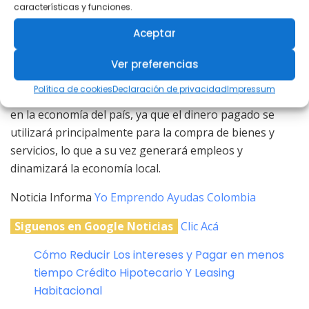
características y funciones.
Es importante señalar que el proceso de selección de
Aceptar
beneficiarios se realizó de manera rigurosa y
transparente para asegurar que el dinero llegue a las
Ver preferencias
personas que realmente lo necesitan. Además, se
Política de cookies
Declaración de privacidad
Impressum
espera que este programa tenga un impacto positivo
en la economía del país, ya que el dinero pagado se
utilizará principalmente para la compra de bienes y
servicios, lo que a su vez generará empleos y
dinamizará la economía local.
Noticia Informa
Yo Emprendo Ayudas Colombia
Siguenos en Google Noticias
Clic Acá
Cómo Reducir Los intereses y Pagar en menos
tiempo Crédito Hipotecario Y Leasing
Habitacional