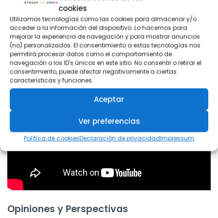
cookies
seguridad social.
Utilizamos tecnologías como las cookies para almacenar y/o
Protege a una población históricamente
acceder a la información del dispositivo. Lo hacemos para
mejorar la experiencia de navegación y para mostrar anuncios
desprotegida.
(no) personalizados. El consentimiento a estas tecnologías nos
permitirá procesar datos como el comportamiento de
Contribuye al bienestar de miles de familias.
navegación o los ID's únicos en este sitio. No consentir o retirar el
consentimiento, puede afectar negativamente a ciertas
características y funciones.
Aceptar
Ver preferencias
Política de cookies
Declaración de privacidad
Impressum
Opiniones y Perspectivas