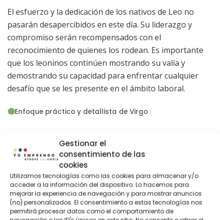
El esfuerzo y la dedicación de los nativos de Leo no
pasarán desapercibidos en este día. Su liderazgo y
compromiso serán recompensados con el
reconocimiento de quienes los rodean. Es importante
que los leoninos continúen mostrando su valía y
demostrando su capacidad para enfrentar cualquier
desafío que se les presente en el ámbito laboral.
Enfoque práctico y detallista de Virgo
Organización de tareas diarias y
Gestionar el
eficiencia en el trabajo
consentimiento de las
cookies
Los virgo destacan por su enfoque práctico y detallista
Utilizamos tecnologías como las cookies para almacenar y/o
en la organización de sus actividades diarias. Se centran
acceder a la información del dispositivo. Lo hacemos para
mejorar la experiencia de navegación y para mostrar anuncios
en la eficiencia y la planificación meticulosa de cada
(no) personalizados. El consentimiento a estas tecnologías nos
tarea, lo que les permite alcanzar sus objetivos de
permitirá procesar datos como el comportamiento de