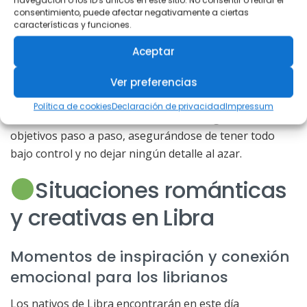
manera efectiva y ordenada.
navegación o los ID's únicos en este sitio. No consentir o retirar el
consentimiento, puede afectar negativamente a ciertas
características y funciones.
Establecimiento de metas claras y plan de
Aceptar
acción
Los nativos de Virgo son expertos en establecer metas
Ver preferencias
concretas y realistas. A través de un plan de acción
Política de cookies
Declaración de privacidad
Impressum
minucioso, enfocan sus esfuerzos en lograr sus
objetivos paso a paso, asegurándose de tener todo
bajo control y no dejar ningún detalle al azar.
Situaciones románticas
y creativas en Libra
Momentos de inspiración y conexión
emocional para los librianos
Los nativos de Libra encontrarán en este día