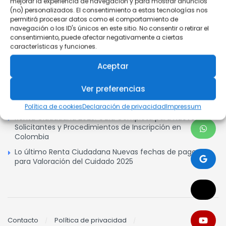
mejorar la experiencia de navegación y para mostrar anuncios
(no) personalizados. El consentimiento a estas tecnologías nos
permitirá procesar datos como el comportamiento de
Cómo Reducir Los intereses y Pagar en menos tiempo
navegación o los ID's únicos en este sitio. No consentir o retirar el
Crédito Hipotecario Y Leasing Habitacional
consentimiento, puede afectar negativamente a ciertas
características y funciones.
Este 2025 aplica la Ley 546 de Vivienda a tu favor!
Aceptar
¿Por qué no llegan los pagos del subsidio Colombia Sin
Hambre? Explicación completa
Ver preferencias
Subsidio que Aumentará 150.000 Pesos en 2025: Más de
un Millón de Beneficiarios se Verán Impactados
Política de cookies
Declaración de privacidad
Impressum
Renta Ciudadana 2025: Guía Completa para Nuevos
Solicitantes y Procedimientos de Inscripción en
Colombia
Lo último Renta Ciudadana Nuevas fechas de pagos
para Valoración del Cuidado 2025
Contacto
Política de privacidad